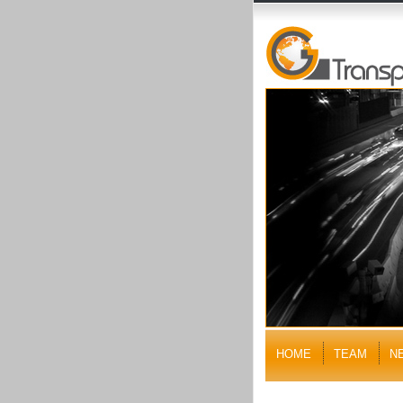
HOME
TEAM
N